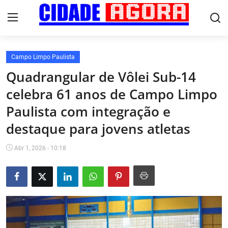
Campo Limpo Paulista
Início
Quadrangular de Vôlei Sub-14
celebra 61 anos de Campo Limpo
Fale Conosco
Paulista com integração e
Brasil
destaque para jovens atletas
Cidades
Abr 1, 2026 - 10:18
Esportes
Tecnologia
Cultura