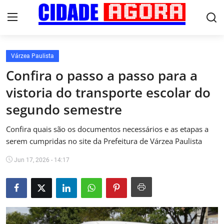
Várzea Paulista
Início
Confira o passo a passo para a
vistoria do transporte escolar do
Fale Conosco
segundo semestre
Brasil
Confira quais são os documentos necessários e as etapas a
Cidades
serem cumpridas no site da Prefeitura de Várzea Paulista
Jun 17, 2026 - 14:17
Esportes
Tecnologia
Cultura