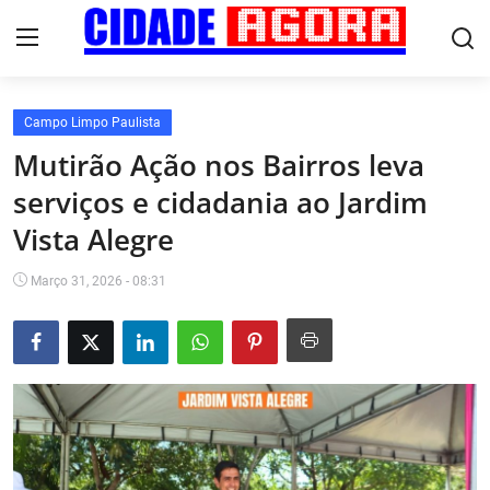
Campo Limpo Paulista
Início
Mutirão Ação nos Bairros leva
serviços e cidadania ao Jardim
Fale Conosco
Vista Alegre
Brasil
Março 31, 2026 - 08:31
Cidades
Esportes
Tecnologia
Cultura