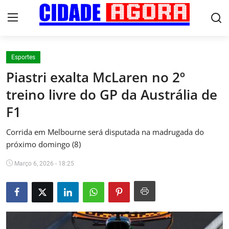
Esportes
Início
Piastri exalta McLaren no 2º
treino livre do GP da Austrália de
Fale Conosco
F1
Brasil
Corrida em Melbourne será disputada na madrugada do
Cidades
próximo domingo (8)
Março 6, 2026 - 18:25
Esportes
Tecnologia
Cultura