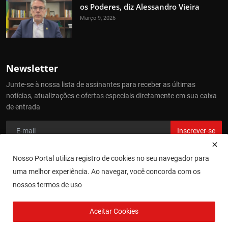
os Poderes, diz Alessandro Vieira
Março 9, 2026
Newsletter
Junte-se à nossa lista de assinantes para receber as últimas
notícias, atualizações e ofertas especiais diretamente em sua caixa
de entrada
Inscrever-se
Nosso Portal utiliza registro de cookies no seu navegador para
uma melhor experiência. Ao navegar, você concorda com os
Direitos Reservados - Jornal Cidade Agora
nossos termos de uso
Site Desenvolvido e Hospedado por
Cajamar NET
Aceitar Cookies
Termos de Uso