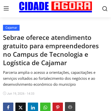
Cajamar
Início
Sebrae oferece atendimento
gratuito para empreendedores
Fale Conosco
no Campus de Tecnologia e
Brasil
Logística de Cajamar
Cidades
Parceria amplia o acesso a orientações, capacitações e
serviços voltados ao fortalecimento dos negócios e ao
Esportes
desenvolvimento econômico do município
Tecnologia
Jun 19, 2026 - 14:33
Cultura