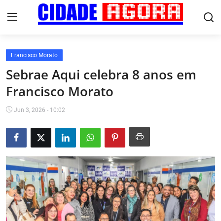
Francisco Morato
Início
Sebrae Aqui celebra 8 anos em
Francisco Morato
Fale Conosco
Brasil
Jun 3, 2026 - 10:02
Cidades
Esportes
Tecnologia
Cultura