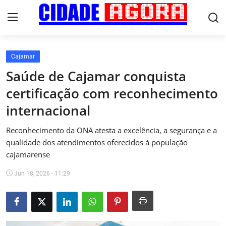
Cajamar
Início
Saúde de Cajamar conquista
certificação com reconhecimento
Fale Conosco
internacional
Brasil
Reconhecimento da ONA atesta a excelência, a segurança e a
Cidades
qualidade dos atendimentos oferecidos à população
cajamarense
Esportes
Jun 18, 2026 - 11:29
Tecnologia
Cultura