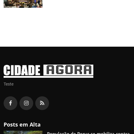
Teste
Posts em Alta
População de Perus se mobiliza contra