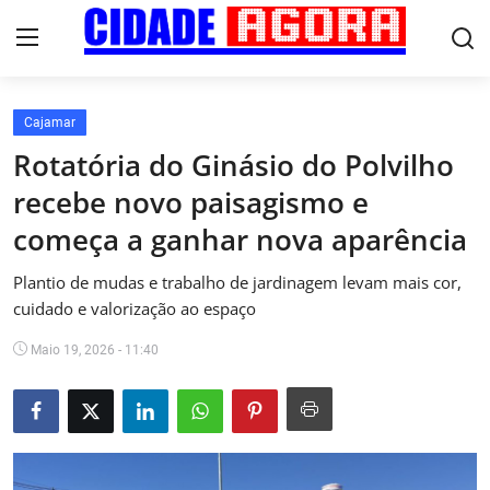
Cajamar
Início
Rotatória do Ginásio do Polvilho
recebe novo paisagismo e
Fale Conosco
começa a ganhar nova aparência
Brasil
Plantio de mudas e trabalho de jardinagem levam mais cor,
Cidades
cuidado e valorização ao espaço
Maio 19, 2026 - 11:40
Esportes
Tecnologia
Cultura