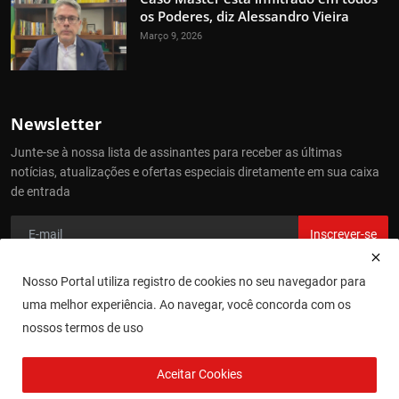
os Poderes, diz Alessandro Vieira
Março 9, 2026
Newsletter
Junte-se à nossa lista de assinantes para receber as últimas
notícias, atualizações e ofertas especiais diretamente em sua caixa
de entrada
Inscrever-se
Nosso Portal utiliza registro de cookies no seu navegador para
uma melhor experiência. Ao navegar, você concorda com os
Direitos Reservados - Jornal Cidade Agora
nossos termos de uso
Site Desenvolvido e Hospedado por
Cajamar NET
Aceitar Cookies
Termos de Uso