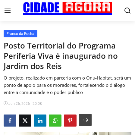
Franco da Rocha
Início
Posto Territorial do Programa
Periferia Viva é inaugurado no
Fale Conosco
Jardim dos Reis
Brasil
O projeto, realizado em parceria com o Onu-Habitat, será um
Cidades
ponto de apoio para os moradores, fortalecendo o diálogo
entre a comunidade e o poder público
Esportes
Jun 26, 2026 - 20:08
Tecnologia
Cultura