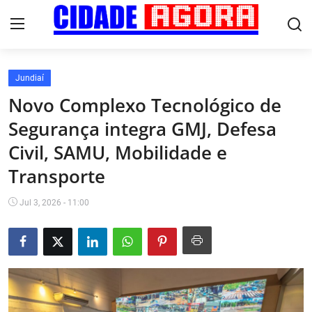
Jundiaí
Início
Novo Complexo Tecnológico de
Segurança integra GMJ, Defesa
Fale Conosco
Civil, SAMU, Mobilidade e
Brasil
Transporte
Cidades
Jul 3, 2026 - 11:00
Esportes
Tecnologia
Cultura