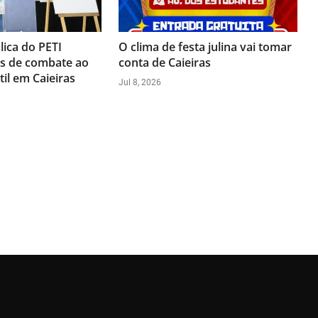
lica do PETI
O clima de festa julina vai tomar
es de combate ao
conta de Caieiras
til em Caieiras
Jul 8, 2026