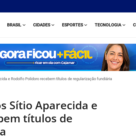
BRASIL
CIDADES
ESPORTES
TECNOLOGIA
C
ida e Rodolfo Polidoro recebem títulos de regularização fundiária
 Sítio Aparecida e
bem títulos de
ia