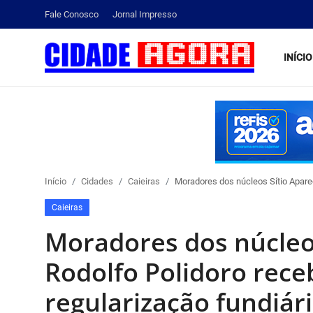
Fale Conosco
Jornal Impresso
INÍCIO
Início
Fale Conosco
Brasil
Início
Cidades
Caieiras
Moradores dos núcleos Sítio Aparec
Cidades
Caieiras
Esportes
Moradores dos núcleos
Tecnologia
Rodolfo Polidoro rece
regularização fundiár
Cultura