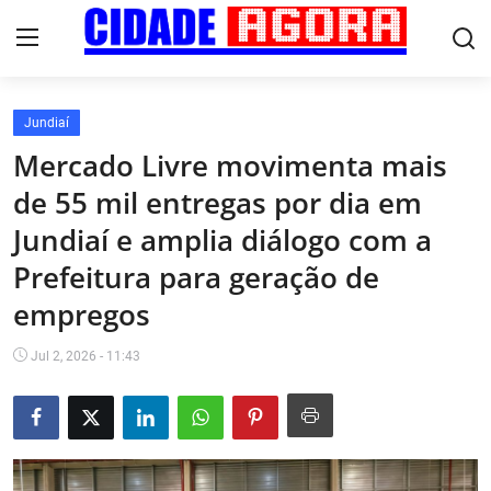
Jundiaí
Início
Mercado Livre movimenta mais
de 55 mil entregas por dia em
Fale Conosco
Jundiaí e amplia diálogo com a
Brasil
Prefeitura para geração de
Cidades
empregos
Esportes
Jul 2, 2026 - 11:43
Tecnologia
Cultura