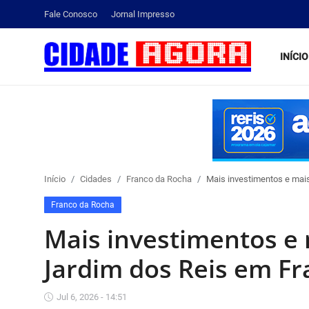
Fale Conosco
Jornal Impresso
INÍCIO
Início
Fale Conosco
Brasil
Início
Cidades
Franco da Rocha
Mais investimentos e mai
Cidades
Franco da Rocha
Esportes
Mais investimentos e
Tecnologia
Jardim dos Reis em F
Cultura
Jul 6, 2026 - 14:51