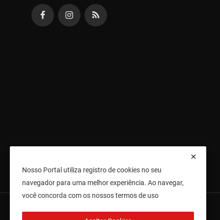
Nosso Portal utiliza registro de cookies no seu
navegador para uma melhor experiência. Ao navegar,
você concorda com os nossos termos de uso
Direitos Reservados - Jornal Cidade Agora