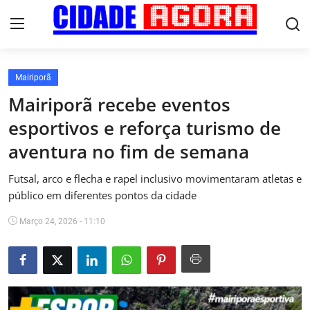
Mairiporã
Início
Mairiporã recebe eventos
esportivos e reforça turismo de
Fale Conosco
aventura no fim de semana
Brasil
Futsal, arco e flecha e rapel inclusivo movimentaram atletas e
Cidades
público em diferentes pontos da cidade
Março 24, 2026 - 11:10
Esportes
Tecnologia
Cultura