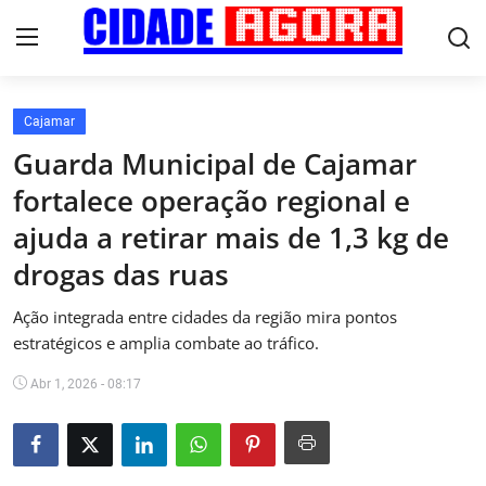
Cajamar
Início
Guarda Municipal de Cajamar
fortalece operação regional e
Fale Conosco
ajuda a retirar mais de 1,3 kg de
Brasil
drogas das ruas
Cidades
Ação integrada entre cidades da região mira pontos
estratégicos e amplia combate ao tráfico.
Esportes
Abr 1, 2026 - 08:17
Tecnologia
Cultura