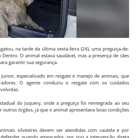
atou, na tarde da última sexta-feira (24), uma preguiça-de-
 Dentro. O animal estava saudável, mas a presença de cães
para garantir sua segurança.
 Junior, especializado em resgate e manejo de animais, que
adores. O agente conduziu o resgate com os cuidados
nvolvidas.
tadual do Juquery, onde a preguiça foi reintegrada ao seu
r outros órgãos, já que o animal apresentava boas condições
animais silvestres devem ser atendidas com cautela e por
 defender quando ameaçados, por isso a intervenção direta