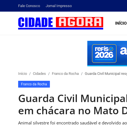
Fale Conosco
Jornal Impresso
INÍCIO
Início
Fale Conosco
Brasil
Início
Cidades
Franco da Rocha
Guarda Civil Municipal re
Cidades
Franco da Rocha
Esportes
Guarda Civil Municipa
Tecnologia
em chácara no Mato 
Cultura
Animal silvestre foi encontrado saudável e devolvido a