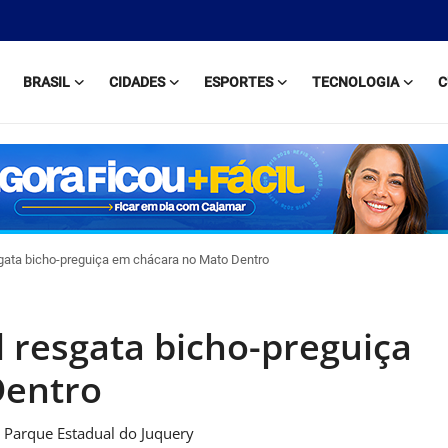
BRASIL
CIDADES
ESPORTES
TECNOLOGIA
C
sgata bicho-preguiça em chácara no Mato Dentro
l resgata bicho-preguiça
Dentro
o Parque Estadual do Juquery