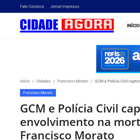
Fale Conosco
Jornal Impresso
INÍCIO
Início
Fale Conosco
Brasil
Início
Cidades
Francisco Morato
GCM e Polícia Civil captu
Cidades
Francisco Morato
Esportes
GCM e Polícia Civil c
Tecnologia
envolvimento na morte
Francisco Morato
Cultura