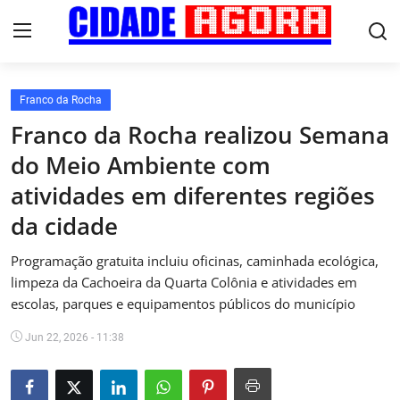
Franco da Rocha
Início
Franco da Rocha realizou Semana
do Meio Ambiente com
Fale Conosco
atividades em diferentes regiões
Brasil
da cidade
Cidades
Programação gratuita incluiu oficinas, caminhada ecológica,
limpeza da Cachoeira da Quarta Colônia e atividades em
Esportes
escolas, parques e equipamentos públicos do município
Tecnologia
Jun 22, 2026 - 11:38
Cultura