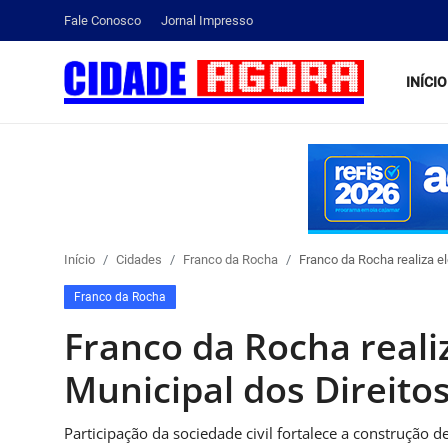
Fale Conosco
Jornal Impresso
INÍCIO
Início
Fale Conosco
Brasil
Início
Cidades
Franco da Rocha
Franco da Rocha realiza e
Cidades
Franco da Rocha
Esportes
Franco da Rocha reali
Tecnologia
Municipal dos Direito
Cultura
Participação da sociedade civil fortalece a construção d