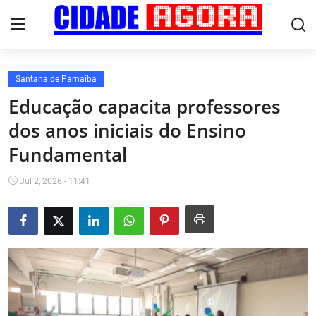
Santana de Parnaíba
Início
Educação capacita professores
dos anos iniciais do Ensino
Fale Conosco
Fundamental
Brasil
Jul 2, 2026 - 11:41
Cidades
Esportes
Tecnologia
Cultura