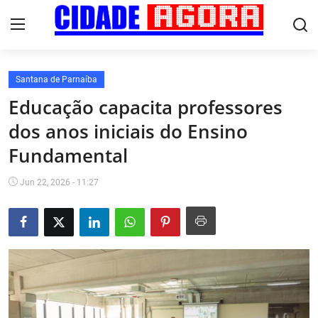
Santana de Parnaíba
Início
Educação capacita professores
dos anos iniciais do Ensino
Fale Conosco
Fundamental
Brasil
Jun 22, 2026 - 11:27
Cidades
Esportes
Tecnologia
Cultura