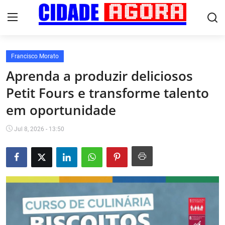
Francisco Morato
Início
Aprenda a produzir deliciosos
Petit Fours e transforme talento
Fale Conosco
em oportunidade
Brasil
Jul 8, 2026 - 13:50
Cidades
Esportes
Tecnologia
Cultura